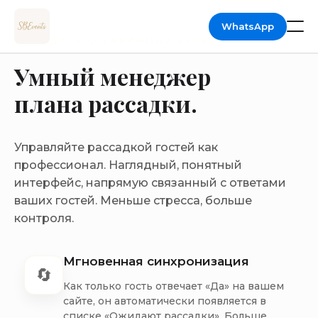
WhatsApp
ЗАБУДЬТЕ О ТАБЛИЦАХ EXCEL
Умный менеджер
НАШИ РАБОТЫ
плана рассадки.
УСЛУГИ
Управляйте рассадкой гостей как
🪑 ПЛАН РАССАДКИ
профессионал. Наглядный, понятный
интерфейс, напрямую связанный с ответами
ваших гостей. Меньше стресса, больше
🎙️ КНИГА ПОЖЕЛАНИЙ
контроля.
📸 ФОТОГАЛЕРЕЯ
Мгновенная синхронизация
🔄
ТАРИФЫ
Как только гость отвечает «Да» на вашем
сайте, он автоматически появляется в
списке «Ожидают рассадки». Больше