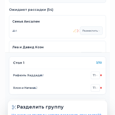
Ожидают рассадки (54)
Семья Амсалем
4
Разместить
Леа и Давид Коэн
2
Разместить
Стол 1
3/10
Рафаэль Хаддад
👥1
T1
✖
Хлоя и Натан
👥2
T1
✖
Стол 2
0/10
Разделить группу