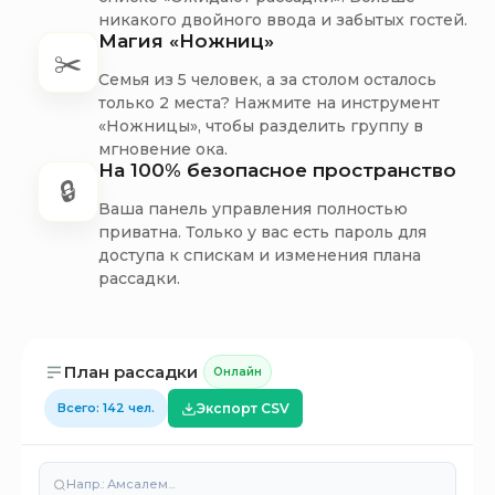
FR
EN
ES
IT
HE
никакого двойного ввода и забытых гостей.
Магия «Ножниц»
✂️
Семья из 5 человек, а за столом осталось
только 2 места? Нажмите на инструмент
«Ножницы», чтобы разделить группу в
мгновение ока.
На 100% безопасное пространство
🔒
Ваша панель управления полностью
приватна. Только у вас есть пароль для
доступа к спискам и изменения плана
рассадки.
План рассадки
Онлайн
Всего: 142 чел.
Экспорт CSV
Напр.: Амсалем...