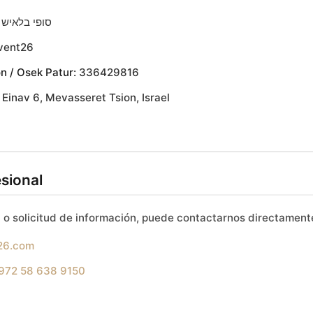
סופי בלאיש
vent26
n / Osek Patur:
336429816
Einav 6, Mevasseret Tsion, Israel
sional
 o solicitud de información, puede contactarnos directament
26.com
972 58 638 9150